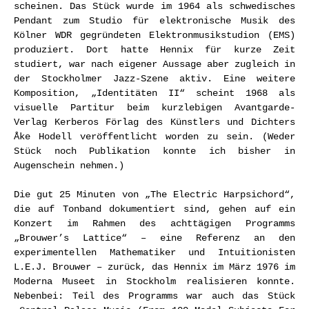
scheinen. Das Stück wurde im 1964 als schwedisches
Pendant zum Studio für elektronische Musik des
Kölner WDR gegründeten Elektronmusikstudion (EMS)
produziert. Dort hatte Hennix für kurze Zeit
studiert, war nach eigener Aussage aber zugleich in
der Stockholmer Jazz-Szene aktiv. Eine weitere
Komposition, „Identitäten II“ scheint 1968 als
visuelle Partitur beim kurzlebigen Avantgarde-
Verlag Kerberos Förlag des Künstlers und Dichters
Åke Hodell veröffentlicht worden zu sein. (Weder
Stück noch Publikation konnte ich bisher in
Augenschein nehmen.)
Die gut 25 Minuten von „The Electric Harpsichord“,
die auf Tonband dokumentiert sind, gehen auf ein
Konzert im Rahmen des achttägigen Programms
„Brouwer’s Lattice“ – eine Referenz an den
experimentellen Mathematiker und Intuitionisten
L.E.J. Brouwer – zurück, das Hennix im März 1976 im
Moderna Museet in Stockholm realisieren konnte.
Nebenbei: Teil des Programms war auch das Stück