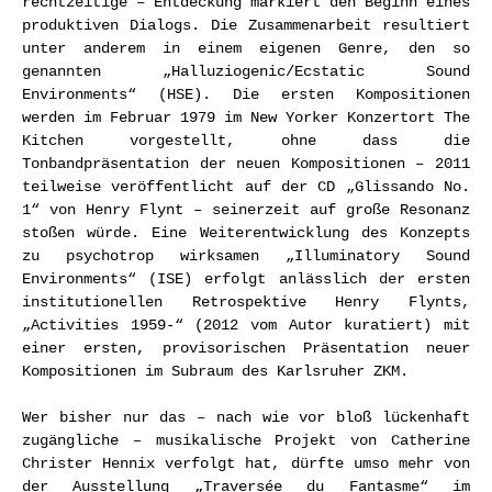
rechtzeitige – Entdeckung markiert den Beginn eines
produktiven Dialogs. Die Zusammenarbeit resultiert
unter anderem in einem eigenen Genre, den so
genannten „Halluziogenic/Ecstatic Sound
Environments“ (HSE). Die ersten Kompositionen
werden im Februar 1979 im New Yorker Konzertort The
Kitchen vorgestellt, ohne dass die
Tonbandpräsentation der neuen Kompositionen – 2011
teilweise veröffentlicht auf der CD „Glissando No.
1“ von Henry Flynt – seinerzeit auf große Resonanz
stoßen würde. Eine Weiterentwicklung des Konzepts
zu psychotrop wirksamen „Illuminatory Sound
Environments“ (ISE) erfolgt anlässlich der ersten
institutionellen Retrospektive Henry Flynts,
„Activities 1959-“ (2012 vom Autor kuratiert) mit
einer ersten, provisorischen Präsentation neuer
Kompositionen im Subraum des Karlsruher ZKM.
Wer bisher nur das – nach wie vor bloß lückenhaft
zugängliche – musikalische Projekt von Catherine
Christer Hennix verfolgt hat, dürfte umso mehr von
der Ausstellung „Traversée du Fantasme“ im