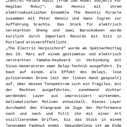
„Central Palace Music (From 100 Model Subjects For
Hegikan Roku)“, das Hennix mit ihrem
elektroakustischen Ensemble The Deontic Miracle
zusammen mit Peter Hennix und Hans Isgren zur
Aufführung brachte. Das Stück für elektrisch
verstärkten Sheng und zwei Barockoboen wurde
kürzlich durch Important Records mit Sitz in
Portland erstveröffentlicht.
„The Electric Harpsichord“ wurde am Spätnachmittag
des 23. März auf einem gestimmten und elektrisch
verstärkten Yamaha-Keyboard in Verbindung mit
Sinus-Generatoren samt Delay-Technik ausgeführt. Es
baut auf einem, als Effekt des Delays, lose
pulsierenden Drone (mit der linken Hand gespielt)
auf, über dessen Tonspektrum sich ein fragiles, mit
der Rechten ausgeführtes, zunehmend dichter
werdendes Layer aus improvisiert wirkenden,
melismatischen Motiven entwickelt. Dieses Layer
durchwebt den Klangraum im Zuge der Performance
nach und nach und füllt ihn mit einer Art
oszillierendem Driften, bis das Stück in einem
langsamen Fadeout endet. Sekundenlang ist am Ende