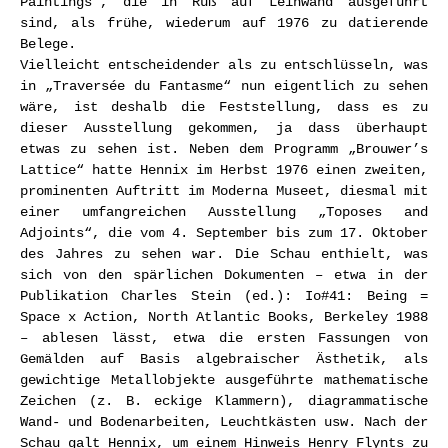
Paintings“, die in Ruß auf Leinwand ausgeführt
sind, als frühe, wiederum auf 1976 zu datierende
Belege.
Vielleicht entscheidender als zu entschlüsseln, was
in „Traversée du Fantasme“ nun eigentlich zu sehen
wäre, ist deshalb die Feststellung, dass es zu
dieser Ausstellung gekommen, ja dass überhaupt
etwas zu sehen ist. Neben dem Programm „Brouwer’s
Lattice“ hatte Hennix im Herbst 1976 einen zweiten,
prominenten Auftritt im Moderna Museet, diesmal mit
einer umfangreichen Ausstellung „Toposes and
Adjoints“, die vom 4. September bis zum 17. Oktober
des Jahres zu sehen war. Die Schau enthielt, was
sich von den spärlichen Dokumenten – etwa in der
Publikation Charles Stein (ed.): Io#41: Being =
Space x Action, North Atlantic Books, Berkeley 1988
– ablesen lässt, etwa die ersten Fassungen von
Gemälden auf Basis algebraischer Ästhetik, als
gewichtige Metallobjekte ausgeführte mathematische
Zeichen (z. B. eckige Klammern), diagrammatische
Wand- und Bodenarbeiten, Leuchtkästen usw. Nach der
Schau galt Hennix, um einem Hinweis Henry Flynts zu