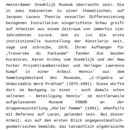
Amsterdamer Stedelijk Museum überrascht sein. Die
in zwei Kabinetten zu einer thematischen, auf
Jacques Lacans Theorie sexueller Differenzierung
bezogenen Installation eingerichtete Schau greift
auf Arbeiten aus einem Zeitraum von immerhin vier
Jahrzehnten zurück. Und es ist die erste
institutionelle Ausstellung der Künstlerin seit,
sage und schreibe, 1976. Ihren Aufhänger für
„Traversée du Fantasme“ fanden die beiden
Kuratoren, Karen Archey vom Stedelijk und der New
Yorker Projektraumbetreiber und Verleger Lawrence
Kumpf in einer Arbeit Hennix’ aus dem
Sammlungsbestand des Museums, „C-Algebra w/
Undecidable Word Problem“ (1975-1991). Diese dürfte
dort im Nachgang zu einer – auch damals schon
seltenen – Beteiligung Hennix’ im mittlerweile
aufgelassenen Museum FODOR an der
Gruppenausstellung „Parler Femme“ (1991), ebenfalls
mit Referenz auf Lacan, gelandet sein. Bei dieser
Arbeit, ein auf den ersten Blick ungegenständlich-
geometrisches Gemälde, das tatsächlich algebraische