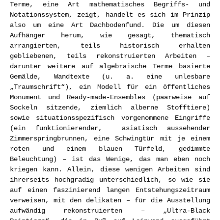
Terme, eine Art mathematisches Begriffs- und
Notationssystem, zeigt, handelt es sich im Prinzip
also um eine Art Dachbodenfund. Die um diesen
Aufhänger herum, wie gesagt, thematisch
arrangierten, teils historisch erhalten
gebliebenen, teils rekonstruierten Arbeiten –
darunter weitere auf algebraische Terme basierte
Gemälde, Wandtexte (u. a. eine unlesbare
„Traumschrift“), ein Modell für ein öffentliches
Monument und Ready-made-Ensembles (paarweise auf
Sockeln sitzende, ziemlich alberne Stofftiere)
sowie situationsspezifisch vorgenommene Eingriffe
(ein funktionierender, asiatisch aussehender
Zimmerspringbrunnen, eine Schwingtür mit je einem
roten und einem blauen Türfeld, gedimmte
Beleuchtung) – ist das Wenige, das man eben noch
kriegen kann. Allein, diese wenigen Arbeiten sind
ihrerseits hochgradig unterschiedlich, so wie sie
auf einen faszinierend langen Entstehungszeitraum
verweisen, mit den delikaten – für die Ausstellung
aufwändig rekonstruierten – „Ultra-Black