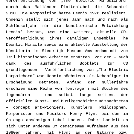
Veröffentlichung von „The Electric Harpsichord“
durch das Mailänder Plattenlabel die Schachtel
2010. Die Komposition hatte Hennix 1976 realisiert.
Ohnehin stellt sich jenes Jahr nach und nach als
Schlüsseljahr für die künstlerische Entwicklung
Hennix’ heraus, was eine weitere, aktuelle CD-
Veröffentlichung ihres damaligen Ensembles The
Deontic Miracle sowie eine aktuelle Ausstellung der
Künstlerin im Stedelijk Museum Amsterdam mit zum
Teil historischen Arbeiten erhärten. Vor der – auch
dank des ausführlichen Booklets zur CD
grundlegenden – Veröffentlichung von „The Electric
Harpsichord“ war Hennix höchstens als Nebenfigur in
Erscheinung getreten. Anfang der Nullerjahre
erschien eine Reihe von Tonträgern mit Stücken des
legendären – und selbst lange seitens der
offiziellen Kunst- und Musikgeschichte missachteten
– concept art-Pioniers, Künstlers, Philosophen,
Komponisten und Musikers Henry Flynt bei dem in
Chicago ansässigen Label Locust. Dabei handelt es
sich unter anderem um gemeinsame Aufnahmen aus den
1980er Jahren, mit Flynt an der Gitarre bzw.