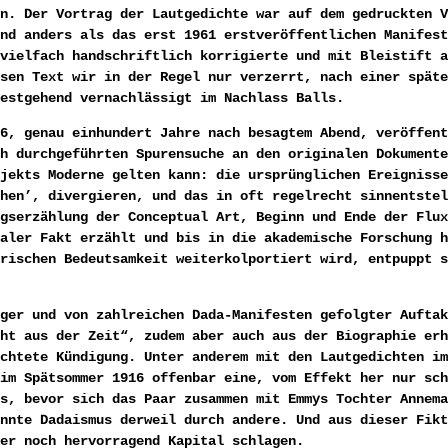
n. Der Vortrag der Lautgedichte war auf dem gedruckten V
nd anders als das erst 1961 erstveröffentlichen Manifest
vielfach handschriftlich korrigierte und mit Bleistift a
sen Text wir in der Regel nur verzerrt, nach einer späte
estgehend vernachlässigt im Nachlass Balls.
6, genau einhundert Jahre nach besagtem Abend, veröffent
h durchgeführten Spurensuche an den originalen Dokumente
jekts Moderne gelten kann: die ursprünglichen Ereignisse
hen’, divergieren, und das in oft regelrecht sinnentstel
gserzählung der Conceptual Art, Beginn und Ende der Flux
aler Fakt erzählt und bis in die akademische Forschung h
rischen Bedeutsamkeit weiterkolportiert wird, entpuppt s
ger und von zahlreichen Dada-Manifesten gefolgter Auftak
ht aus der Zeit“, zudem aber auch aus der Biographie erh
chtete Kündigung. Unter anderem mit den Lautgedichten im
im Spätsommer 1916 offenbar eine, vom Effekt her nur sch
s, bevor sich das Paar zusammen mit Emmys Tochter Annema
nnte Dadaismus derweil durch andere. Und aus dieser Fikt
er noch hervorragend Kapital schlagen.