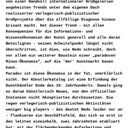
von einer Handvoll internationaler Großgalerien
angeheizten Trends unter dem eigenen Dach
realisierter verlegerisch-publizistischer
Großprojekte über die allfällige Diagnose hinaus
brisant macht. Hat dieser Trend - mit allen
Konsequenzen für die Informations- und
Wissensökonomien der Kunst generell und alle daran
Beteiligten - seinen Scheitelpunkt längst nicht
überschritten, ist dies, wie Nedo schreibt, doch
vor allem ein weiterer Baustein einer „paradoxen
Minus-Ökonomie“, auf die 'der' Kunstmarkt bauen
kann.
Paradox ist diese Ökonomie in der Tat, unerklärlich
nicht. Der Künstlerkatalog ist eine Erfindung der
Kunsthändler Ende des 19. Jahrhunderts. Damals ging
es darum künstlerisch Neues, von den offiziellen
Instanzen nicht Akzeptiertes durchzusetzen. Die
regen verlegerisch-publizistischen Aktivitäten
weniger big players - das deutet Nedo leider nur an
- flankieren ein Geschäftsfeld, das sich so erst in
den letzten eineinhalb, zwei Jahrzehnten etabliert
hat: mit der flächendeckenden Aufarbeitung und