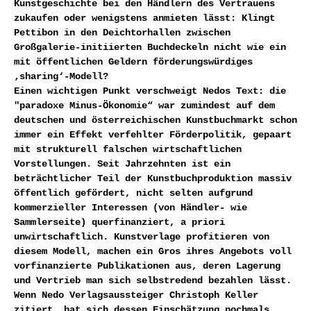
Kunstgeschichte bei den Händlern des Vertrauens
zukaufen oder wenigstens anmieten lässt: Klingt
Pettibon in den Deichtorhallen zwischen
Großgalerie-initiierten Buchdeckeln nicht wie ein
mit öffentlichen Geldern förderungswürdiges
‚sharing‘-Modell?
Einen wichtigen Punkt verschweigt Nedos Text: die
"paradoxe Minus-Ökonomie“ war zumindest auf dem
deutschen und österreichischen Kunstbuchmarkt schon
immer ein Effekt verfehlter Förderpolitik, gepaart
mit strukturell falschen wirtschaftlichen
Vorstellungen. Seit Jahrzehnten ist ein
beträchtlicher Teil der Kunstbuchproduktion massiv
öffentlich gefördert, nicht selten aufgrund
kommerzieller Interessen (von Händler- wie
Sammlerseite) querfinanziert, a priori
unwirtschaftlich. Kunstverlage profitieren von
diesem Modell, machen ein Gros ihres Angebots voll
vorfinanzierte Publikationen aus, deren Lagerung
und Vertrieb man sich selbstredend bezahlen lässt.
Wenn Nedo Verlagsaussteiger Christoph Keller
zitiert, hat sich dessen Einschätzung nochmals