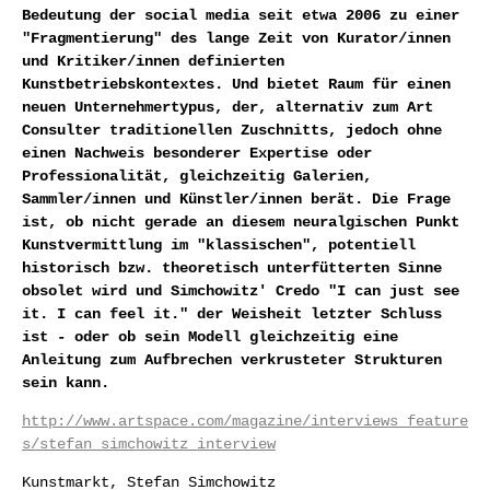
Bedeutung der social media seit etwa 2006 zu einer
"Fragmentierung" des lange Zeit von Kurator/innen
und Kritiker/innen definierten
Kunstbetriebskontextes. Und bietet Raum für einen
neuen Unternehmertypus, der, alternativ zum Art
Consulter traditionellen Zuschnitts, jedoch ohne
einen Nachweis besonderer Expertise oder
Professionalität, gleichzeitig Galerien,
Sammler/innen und Künstler/innen berät. Die Frage
ist, ob nicht gerade an diesem neuralgischen Punkt
Kunstvermittlung im "klassischen", potentiell
historisch bzw. theoretisch unterfütterten Sinne
obsolet wird und Simchowitz' Credo "I can just see
it. I can feel it." der Weisheit letzter Schluss
ist - oder ob sein Modell gleichzeitig eine
Anleitung zum Aufbrechen verkrusteter Strukturen
sein kann.
http://www.artspace.com/magazine/interviews_feature
s/stefan_simchowitz_interview
Kunstmarkt, Stefan Simchowitz