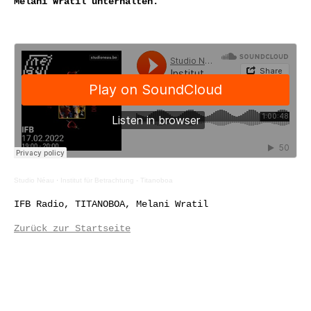
Melani Wratil unterhalten.
Studio Néau
·
Institut für Betrachtung - Titanoboa
IFB Radio, TITANOBOA, Melani Wratil
Zurück zur Startseite