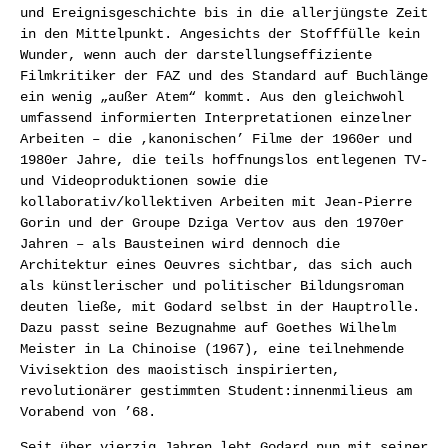
und Ereignisgeschichte bis in die allerjüngste Zeit
in den Mittelpunkt. Angesichts der Stofffülle kein
Wunder, wenn auch der darstellungseffiziente
Filmkritiker der FAZ und des Standard auf Buchlänge
ein wenig „außer Atem“ kommt. Aus den gleichwohl
umfassend informierten Interpretationen einzelner
Arbeiten – die ‚kanonischen’ Filme der 1960er und
1980er Jahre, die teils hoffnungslos entlegenen TV-
und Videoproduktionen sowie die
kollaborativ/kollektiven Arbeiten mit Jean-Pierre
Gorin und der Groupe Dziga Vertov aus den 1970er
Jahren – als Bausteinen wird dennoch die
Architektur eines Oeuvres sichtbar, das sich auch
als künstlerischer und politischer Bildungsroman
deuten ließe, mit Godard selbst in der Hauptrolle.
Dazu passt seine Bezugnahme auf Goethes Wilhelm
Meister in La Chinoise (1967), eine teilnehmende
Vivisektion des maoistisch inspirierten,
revolutionärer gestimmten Student:innenmilieus am
Vorabend von ’68.
Seit über vierzig Jahren lebt Godard nun mit seiner