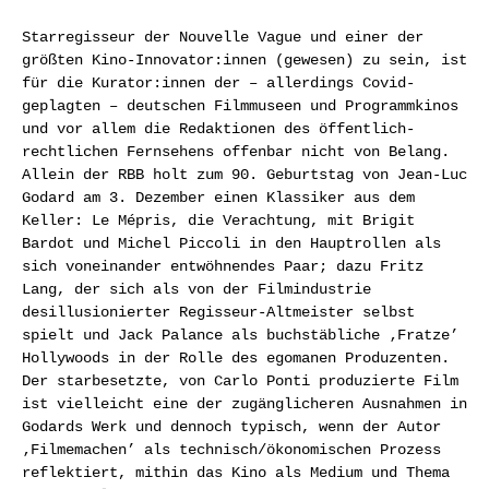
Starregisseur der Nouvelle Vague und einer der
größten Kino-Innovator:innen (gewesen) zu sein, ist
für die Kurator:innen der – allerdings Covid-
geplagten – deutschen Filmmuseen und Programmkinos
und vor allem die Redaktionen des öffentlich-
rechtlichen Fernsehens offenbar nicht von Belang.
Allein der RBB holt zum 90. Geburtstag von Jean-Luc
Godard am 3. Dezember einen Klassiker aus dem
Keller: Le Mépris, die Verachtung, mit Brigit
Bardot und Michel Piccoli in den Hauptrollen als
sich voneinander entwöhnendes Paar; dazu Fritz
Lang, der sich als von der Filmindustrie
desillusionierter Regisseur-Altmeister selbst
spielt und Jack Palance als buchstäbliche ‚Fratze’
Hollywoods in der Rolle des egomanen Produzenten.
Der starbesetzte, von Carlo Ponti produzierte Film
ist vielleicht eine der zugänglicheren Ausnahmen in
Godards Werk und dennoch typisch, wenn der Autor
‚Filmemachen’ als technisch/ökonomischen Prozess
reflektiert, mithin das Kino als Medium und Thema