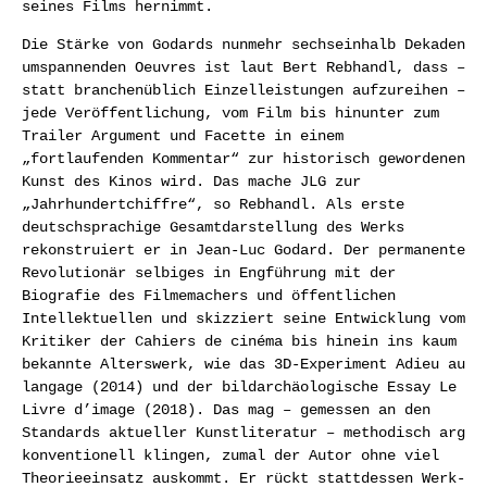
seines Films hernimmt.
Die Stärke von Godards nunmehr sechseinhalb Dekaden
umspannenden Oeuvres ist laut Bert Rebhandl, dass –
statt branchenüblich Einzelleistungen aufzureihen –
jede Veröffentlichung, vom Film bis hinunter zum
Trailer Argument und Facette in einem
„fortlaufenden Kommentar“ zur historisch gewordenen
Kunst des Kinos wird. Das mache JLG zur
„Jahrhundertchiffre“, so Rebhandl. Als erste
deutschsprachige Gesamtdarstellung des Werks
rekonstruiert er in Jean-Luc Godard. Der permanente
Revolutionär selbiges in Engführung mit der
Biografie des Filmemachers und öffentlichen
Intellektuellen und skizziert seine Entwicklung vom
Kritiker der Cahiers de cinéma bis hinein ins kaum
bekannte Alterswerk, wie das 3D-Experiment Adieu au
langage (2014) und der bildarchäologische Essay Le
Livre d’image (2018). Das mag – gemessen an den
Standards aktueller Kunstliteratur – methodisch arg
konventionell klingen, zumal der Autor ohne viel
Theorieeinsatz auskommt. Er rückt stattdessen Werk-